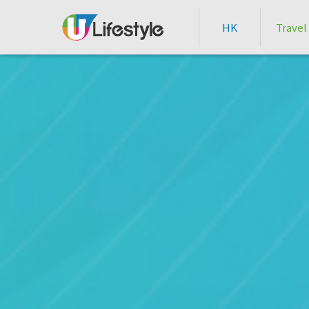
HK
Travel