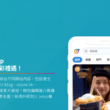
pp
精彩禮遇！
資訊平台綜合不同網站內容，包括港生
U Blog、ezone.hk、
惠及獨家影片節目！睇完編輯推介再攞
面！新用戶即到U Jetso專