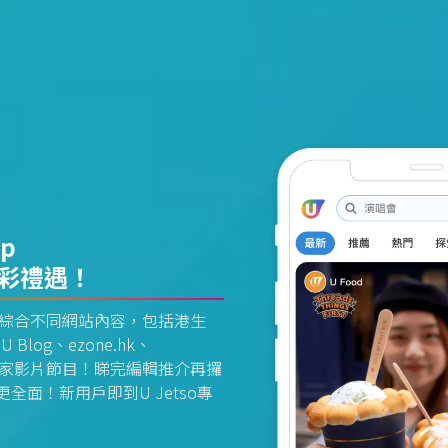
pp
精彩禮遇！
資訊平台綜合不同網站內容，包括港生
U Blog、ezone.hk、
惠及獨家影片節目！睇完編輯推介再攞
面！新用戶即到U Jetso專