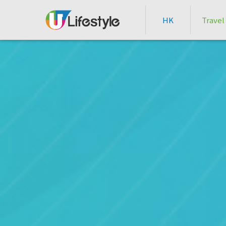
HK
Travel