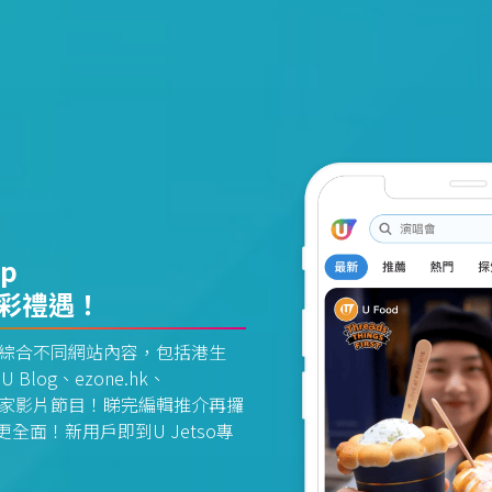
pp
精彩禮遇！
資訊平台綜合不同網站內容，包括港生
U Blog、ezone.hk、
惠及獨家影片節目！睇完編輯推介再攞
面！新用戶即到U Jetso專