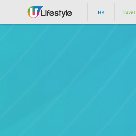
HK
Travel