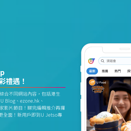
pp
精彩禮遇！
資訊平台綜合不同網站內容，包括港生
U Blog、ezone.hk、
惠及獨家影片節目！睇完編輯推介再攞
面！新用戶即到U Jetso專