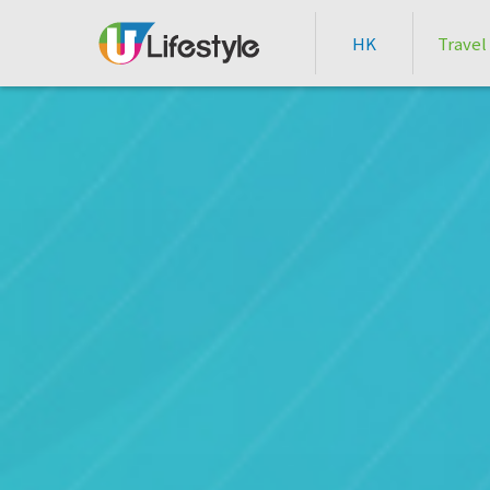
HK
Travel