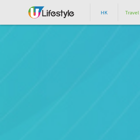
HK
Travel