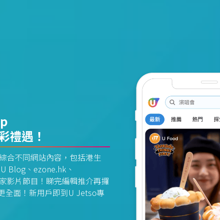
pp
精彩禮遇！
資訊平台綜合不同網站內容，包括港生
U Blog、ezone.hk、
惠及獨家影片節目！睇完編輯推介再攞
面！新用戶即到U Jetso專