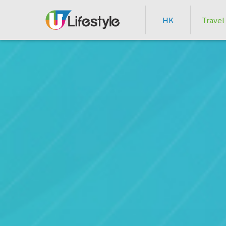
HK
Travel