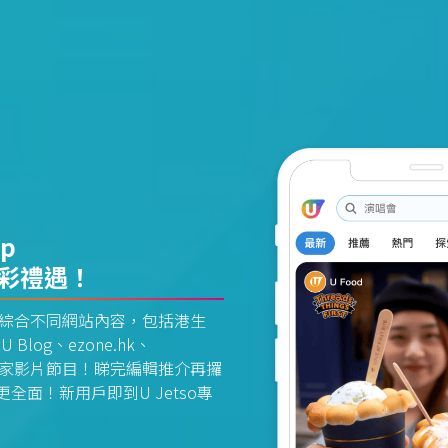
pp
精彩禮遇！
資訊平台綜合不同網站內容，包括港生
U Blog、ezone.hk、
惠及獨家影片節目！睇完編輯推介再攞
面！新用戶即到U Jetso專