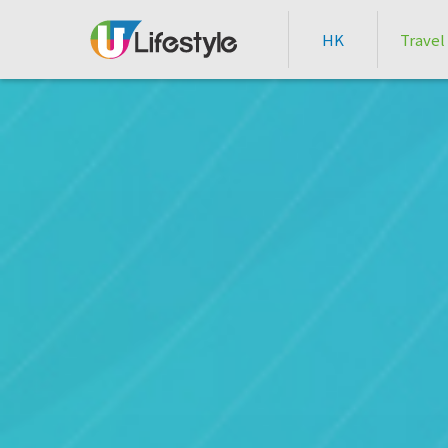
HK
Travel