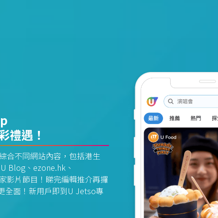
pp
精彩禮遇！
資訊平台綜合不同網站內容，包括港生
U Blog、ezone.hk、
惠及獨家影片節目！睇完編輯推介再攞
面！新用戶即到U Jetso專