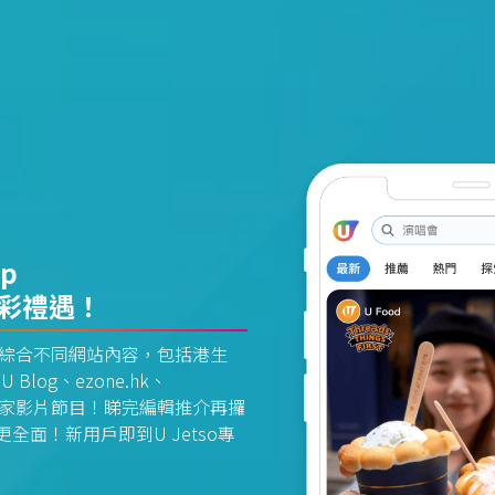
pp
精彩禮遇！
資訊平台綜合不同網站內容，包括港生
U Blog、ezone.hk、
惠及獨家影片節目！睇完編輯推介再攞
面！新用戶即到U Jetso專