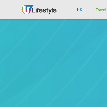
HK
Travel