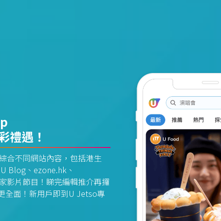
pp
精彩禮遇！
資訊平台綜合不同網站內容，包括港生
U Blog、ezone.hk、
惠及獨家影片節目！睇完編輯推介再攞
面！新用戶即到U Jetso專