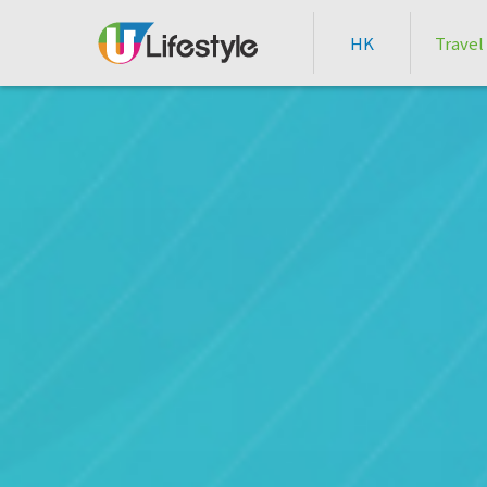
HK
Travel