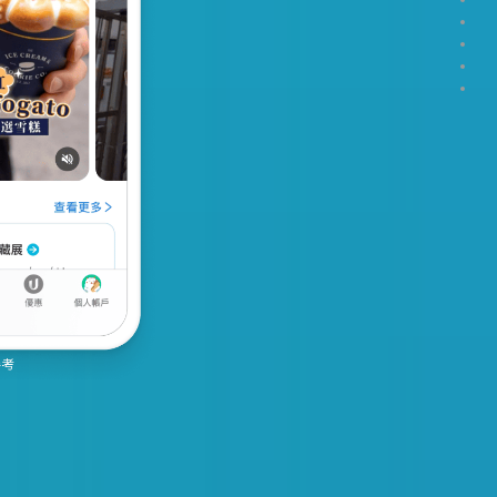
Sect
Sect
Sect
Sect
Sect