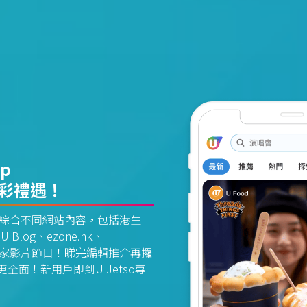
pp
精彩禮遇！
資訊平台綜合不同網站內容，包括港生
U Blog、ezone.hk、
惠及獨家影片節目！睇完編輯推介再攞
面！新用戶即到U Jetso專