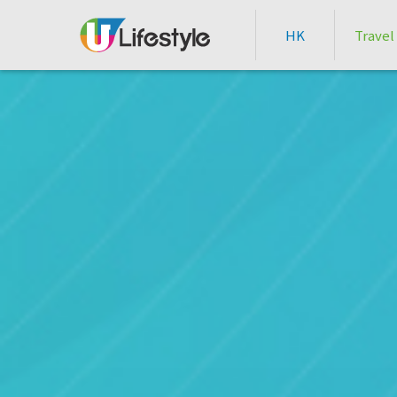
HK
Travel