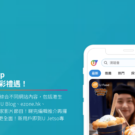
pp
精彩禮遇！
資訊平台綜合不同網站內容，包括港生
U Blog、ezone.hk、
惠及獨家影片節目！睇完編輯推介再攞
面！新用戶即到U Jetso專