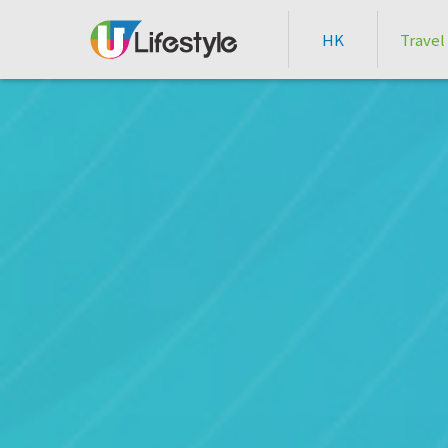
HK
Travel