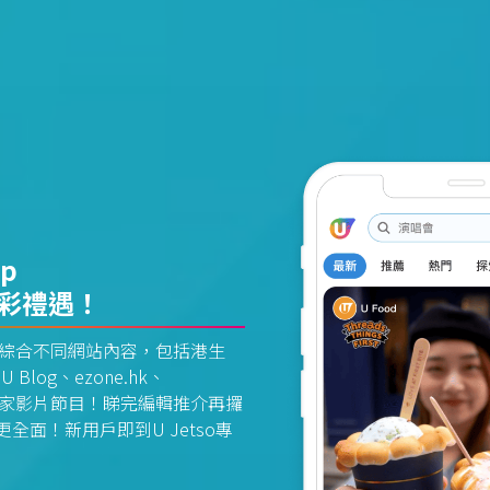
pp
精彩禮遇！
資訊平台綜合不同網站內容，包括港生
U Blog、ezone.hk、
惠及獨家影片節目！睇完編輯推介再攞
面！新用戶即到U Jetso專