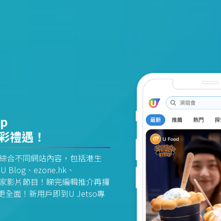
pp
精彩禮遇！
資訊平台綜合不同網站內容，包括港生
U Blog、ezone.hk、
惠及獨家影片節目！睇完編輯推介再攞
面！新用戶即到U Jetso專