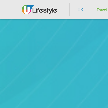
HK
Travel