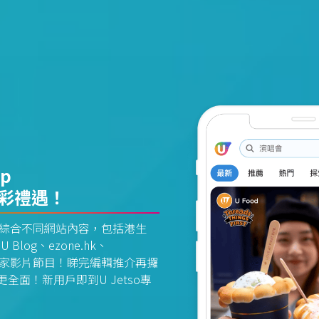
pp
精彩禮遇！
資訊平台綜合不同網站內容，包括港生
U Blog、ezone.hk、
惠及獨家影片節目！睇完編輯推介再攞
面！新用戶即到U Jetso專