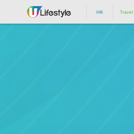
HK
Travel