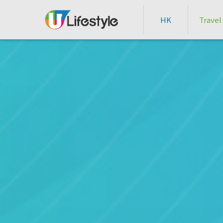
HK
Travel