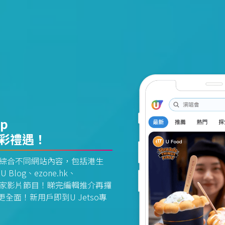
pp
精彩禮遇！
資訊平台綜合不同網站內容，包括港生
U Blog、ezone.hk、
惠及獨家影片節目！睇完編輯推介再攞
面！新用戶即到U Jetso專