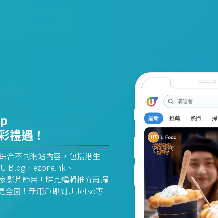
pp
精彩禮遇！
資訊平台綜合不同網站內容，包括港生
U Blog、ezone.hk、
惠及獨家影片節目！睇完編輯推介再攞
面！新用戶即到U Jetso專