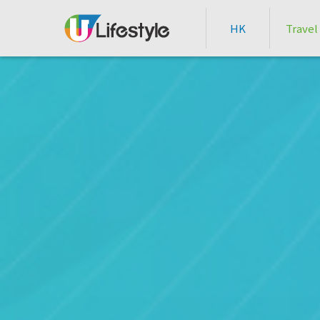
HK
Travel