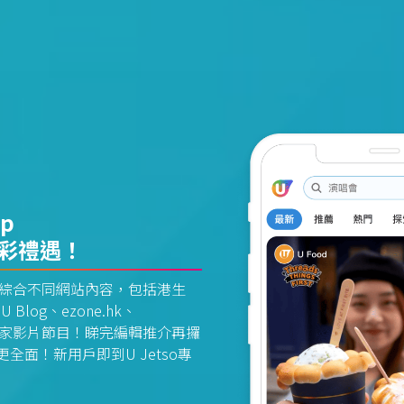
pp
精彩禮遇！
資訊平台綜合不同網站內容，包括港生
U Blog、ezone.hk、
惠及獨家影片節目！睇完編輯推介再攞
面！新用戶即到U Jetso專