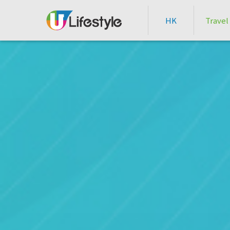
HK
Travel