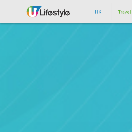
HK
Travel