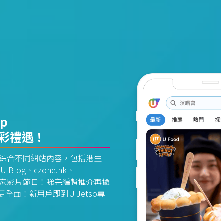
pp
精彩禮遇！
資訊平台綜合不同網站內容，包括港生
U Blog、ezone.hk、
惠及獨家影片節目！睇完編輯推介再攞
面！新用戶即到U Jetso專