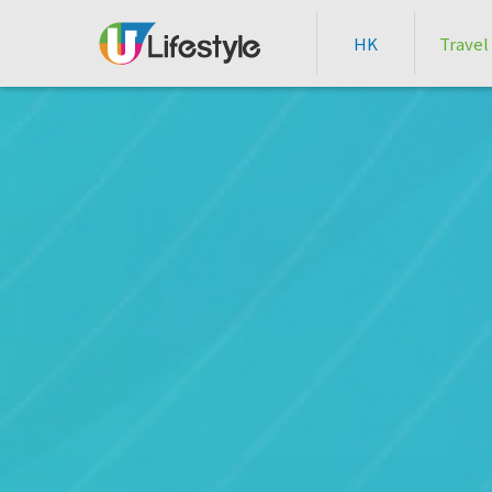
HK
Travel