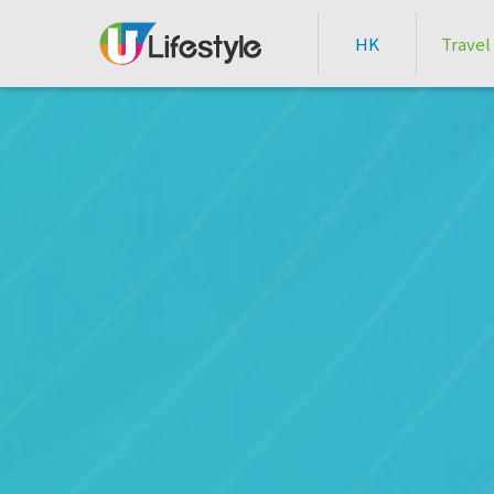
HK
Travel