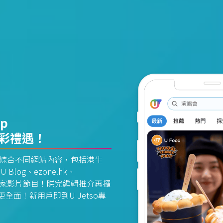
pp
精彩禮遇！
資訊平台綜合不同網站內容，包括港生
U Blog、ezone.hk、
惠及獨家影片節目！睇完編輯推介再攞
面！新用戶即到U Jetso專