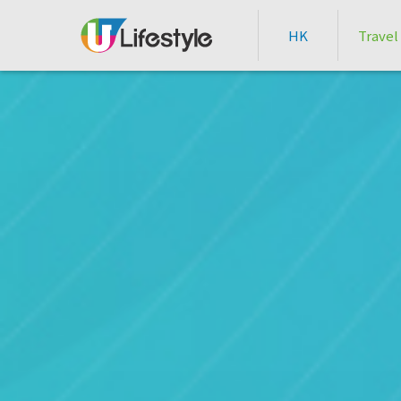
HK
Travel