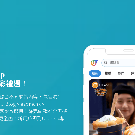
pp
精彩禮遇！
資訊平台綜合不同網站內容，包括港生
U Blog、ezone.hk、
惠及獨家影片節目！睇完編輯推介再攞
面！新用戶即到U Jetso專