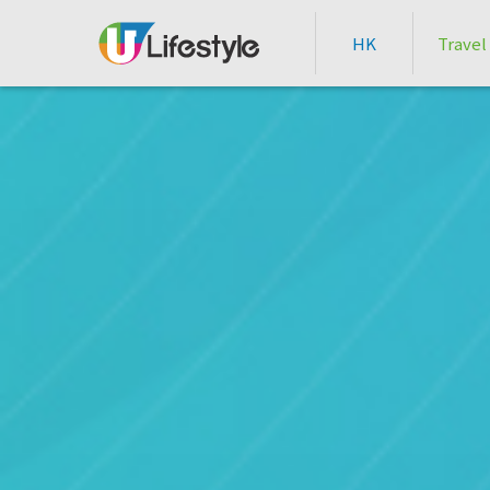
HK
Travel