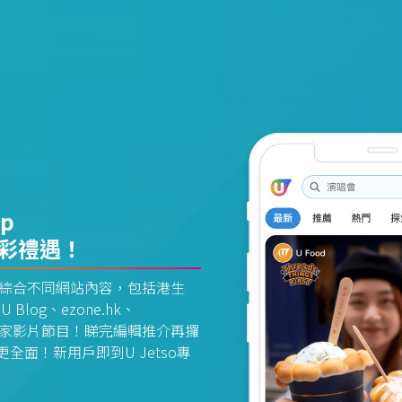
pp
精彩禮遇！
資訊平台綜合不同網站內容，包括港生
U Blog、ezone.hk、
惠及獨家影片節目！睇完編輯推介再攞
面！新用戶即到U Jetso專