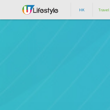
HK
Travel