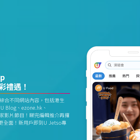
pp
精彩禮遇！
資訊平台綜合不同網站內容，包括港生
U Blog、ezone.hk、
惠及獨家影片節目！睇完編輯推介再攞
面！新用戶即到U Jetso專