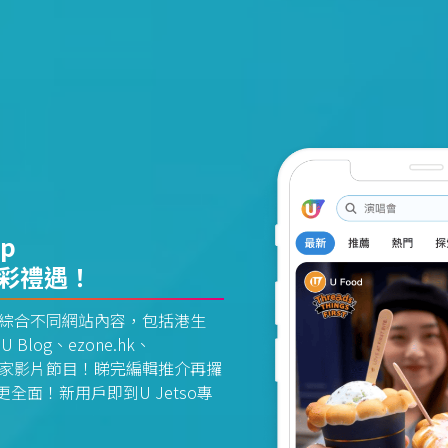
pp
精彩禮遇！
資訊平台綜合不同網站內容，包括港生
U Blog、ezone.hk、
惠及獨家影片節目！睇完編輯推介再攞
面！新用戶即到U Jetso專