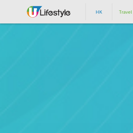
HK
Travel