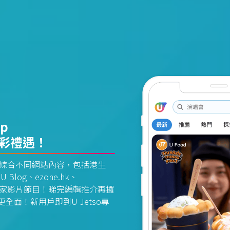
pp
精彩禮遇！
資訊平台綜合不同網站內容，包括港生
U Blog、ezone.hk、
惠及獨家影片節目！睇完編輯推介再攞
面！新用戶即到U Jetso專