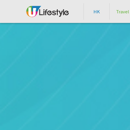
HK
Travel