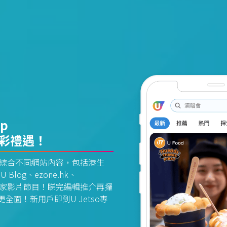
pp
精彩禮遇！
資訊平台綜合不同網站內容，包括港生
U Blog、ezone.hk、
惠及獨家影片節目！睇完編輯推介再攞
面！新用戶即到U Jetso專