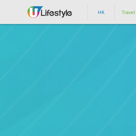
HK
Travel