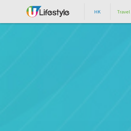
HK
Travel