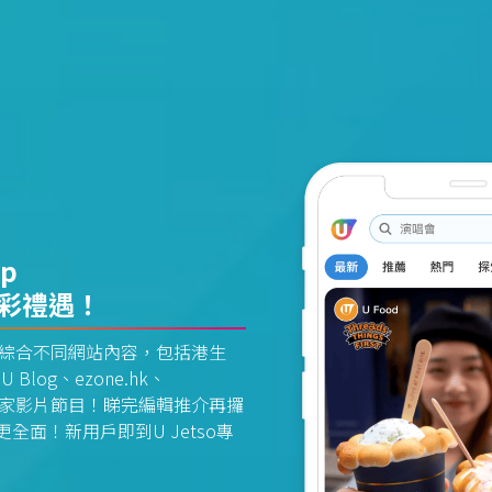
pp
精彩禮遇！
資訊平台綜合不同網站內容，包括港生
U Blog、ezone.hk、
惠及獨家影片節目！睇完編輯推介再攞
面！新用戶即到U Jetso專