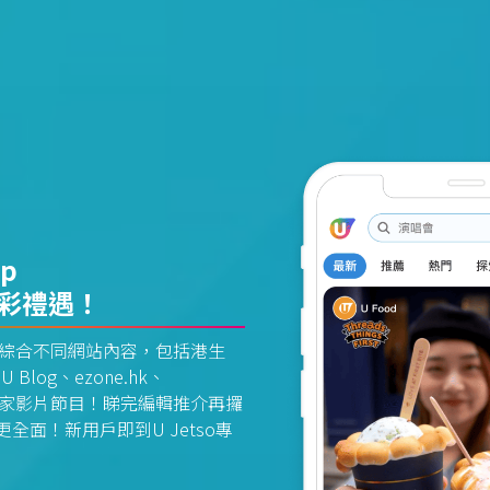
pp
精彩禮遇！
資訊平台綜合不同網站內容，包括港生
U Blog、ezone.hk、
惠及獨家影片節目！睇完編輯推介再攞
面！新用戶即到U Jetso專