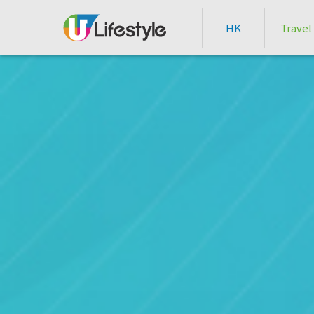
HK
Travel