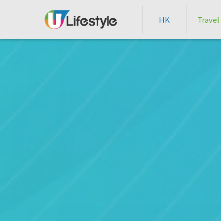
HK
Travel