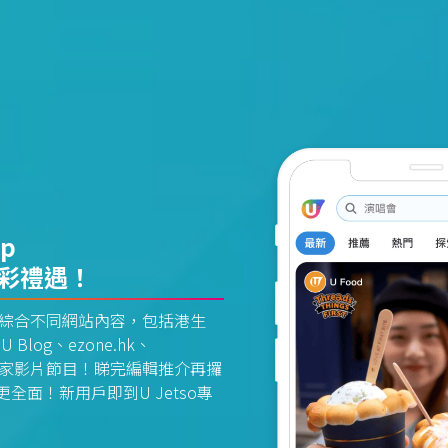
pp
精彩禮遇！
資訊平台綜合不同網站內容，包括港生
U Blog、ezone.hk、
惠及獨家影片節目！睇完編輯推介再攞
面！新用戶即到U Jetso專