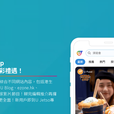
pp
精彩禮遇！
資訊平台綜合不同網站內容，包括港生
U Blog、ezone.hk、
惠及獨家影片節目！睇完編輯推介再攞
面！新用戶即到U Jetso專