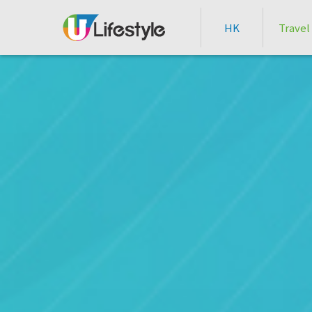
HK
Travel