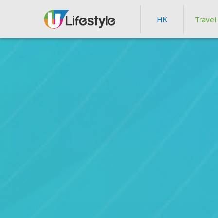
HK
Travel