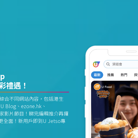
pp
精彩禮遇！
資訊平台綜合不同網站內容，包括港生
U Blog、ezone.hk、
惠及獨家影片節目！睇完編輯推介再攞
面！新用戶即到U Jetso專