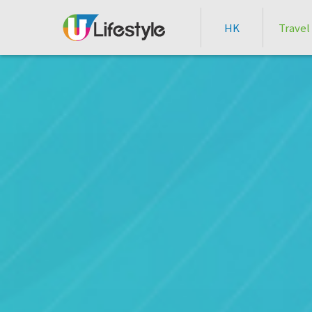
HK
Travel