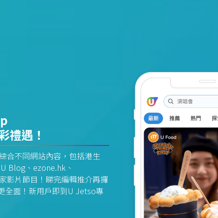
pp
精彩禮遇！
資訊平台綜合不同網站內容，包括港生
U Blog、ezone.hk、
惠及獨家影片節目！睇完編輯推介再攞
面！新用戶即到U Jetso專