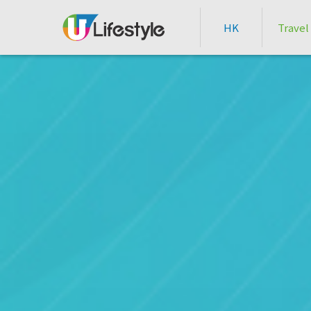
HK
Travel