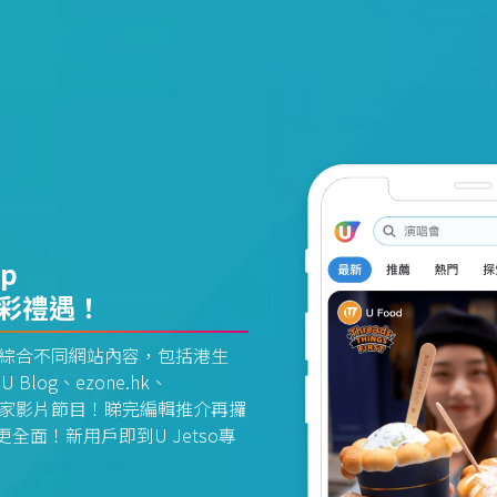
pp
精彩禮遇！
資訊平台綜合不同網站內容，包括港生
U Blog、ezone.hk、
惠及獨家影片節目！睇完編輯推介再攞
面！新用戶即到U Jetso專