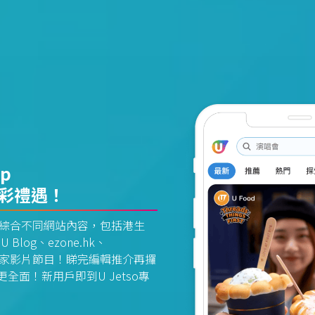
pp
精彩禮遇！
資訊平台綜合不同網站內容，包括港生
U Blog、ezone.hk、
惠及獨家影片節目！睇完編輯推介再攞
面！新用戶即到U Jetso專