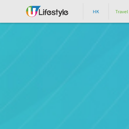
HK
Travel