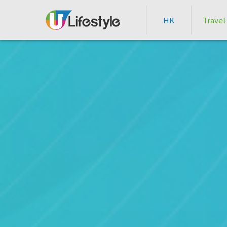
HK
Travel