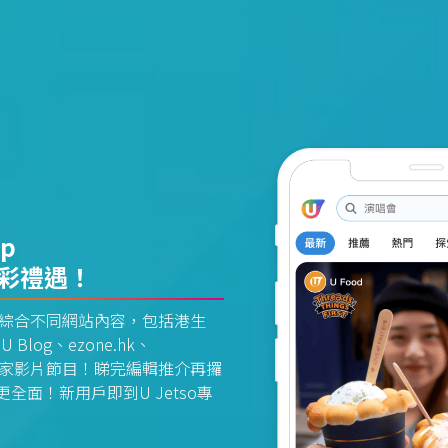
pp
精彩禮遇！
資訊平台綜合不同網站內容，包括港生
U Blog、ezone.hk、
惠及獨家影片節目！睇完編輯推介再攞
面！新用戶即到U Jetso專