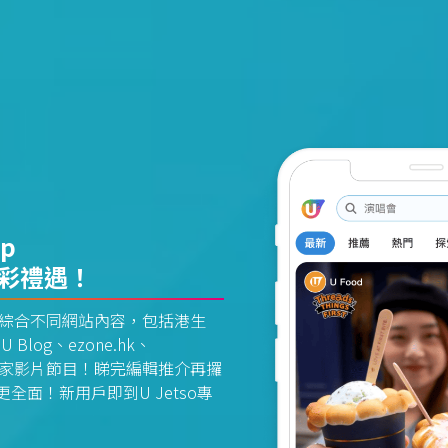
pp
精彩禮遇！
資訊平台綜合不同網站內容，包括港生
U Blog、ezone.hk、
惠及獨家影片節目！睇完編輯推介再攞
面！新用戶即到U Jetso專