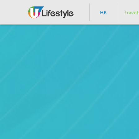
HK
Travel