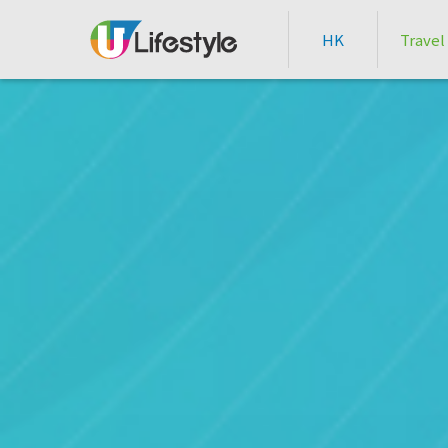
HK
Travel