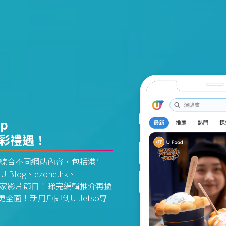
pp
精彩禮遇！
資訊平台綜合不同網站內容，包括港生
U Blog、ezone.hk、
惠及獨家影片節目！睇完編輯推介再攞
面！新用戶即到U Jetso專