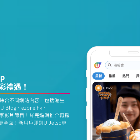
pp
精彩禮遇！
資訊平台綜合不同網站內容，包括港生
U Blog、ezone.hk、
惠及獨家影片節目！睇完編輯推介再攞
面！新用戶即到U Jetso專