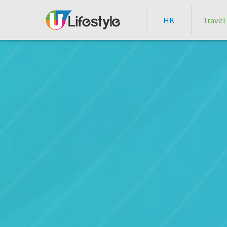
HK
Travel