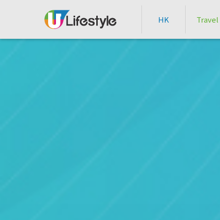
HK
Travel