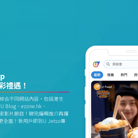
pp
精彩禮遇！
資訊平台綜合不同網站內容，包括港生
U Blog、ezone.hk、
惠及獨家影片節目！睇完編輯推介再攞
面！新用戶即到U Jetso專