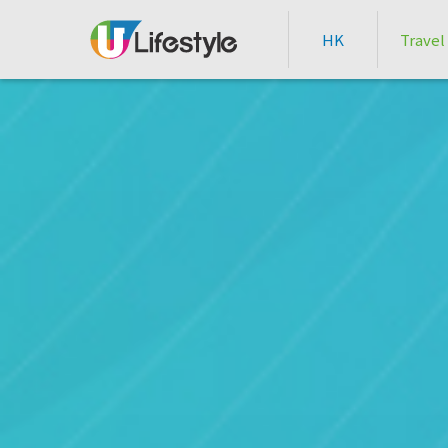
HK
Travel