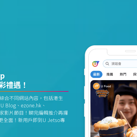
pp
精彩禮遇！
資訊平台綜合不同網站內容，包括港生
U Blog、ezone.hk、
惠及獨家影片節目！睇完編輯推介再攞
面！新用戶即到U Jetso專