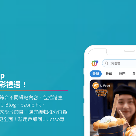
pp
精彩禮遇！
資訊平台綜合不同網站內容，包括港生
U Blog、ezone.hk、
惠及獨家影片節目！睇完編輯推介再攞
面！新用戶即到U Jetso專