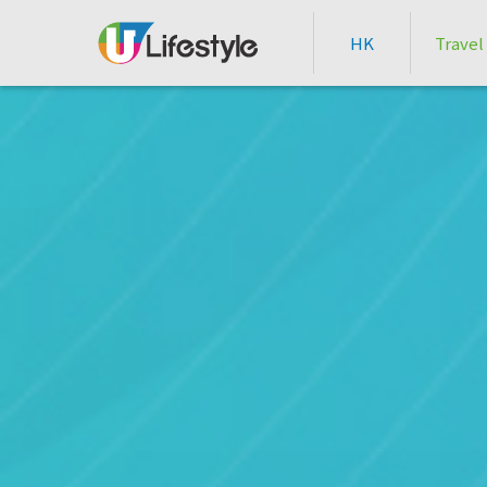
HK
Travel