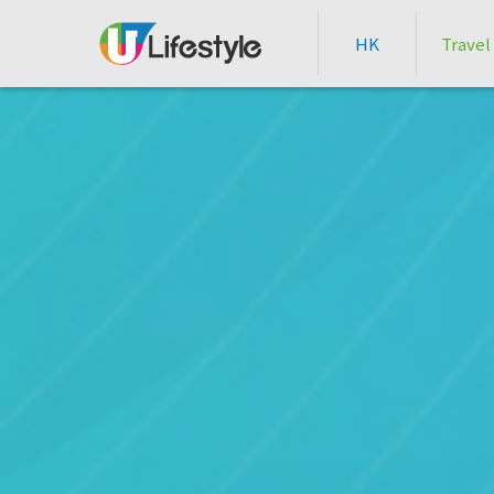
HK
Travel