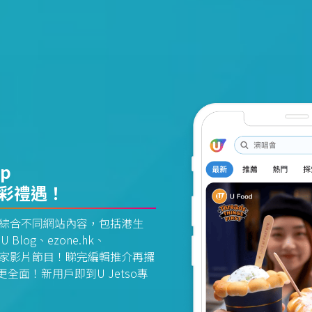
pp
精彩禮遇！
資訊平台綜合不同網站內容，包括港生
U Blog、ezone.hk、
惠及獨家影片節目！睇完編輯推介再攞
面！新用戶即到U Jetso專