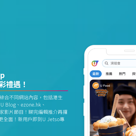
pp
精彩禮遇！
資訊平台綜合不同網站內容，包括港生
U Blog、ezone.hk、
惠及獨家影片節目！睇完編輯推介再攞
面！新用戶即到U Jetso專