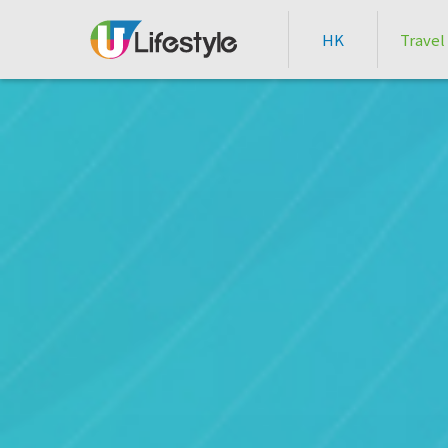
HK
Travel