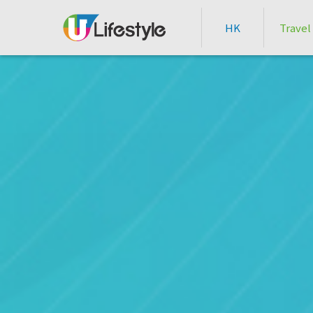
HK
Travel