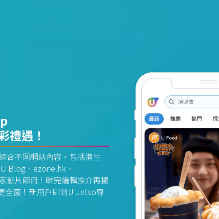
pp
精彩禮遇！
資訊平台綜合不同網站內容，包括港生
U Blog、ezone.hk、
惠及獨家影片節目！睇完編輯推介再攞
面！新用戶即到U Jetso專