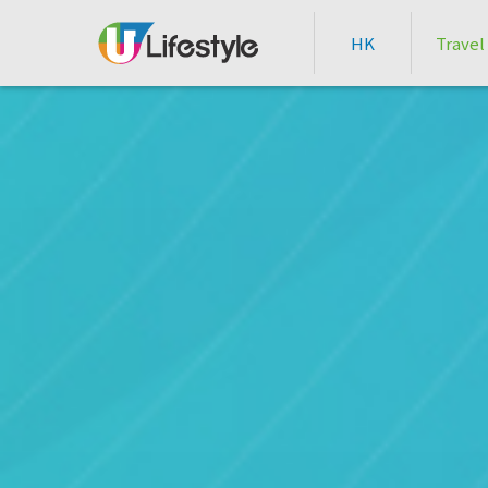
HK
Travel