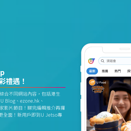
pp
精彩禮遇！
資訊平台綜合不同網站內容，包括港生
U Blog、ezone.hk、
惠及獨家影片節目！睇完編輯推介再攞
面！新用戶即到U Jetso專