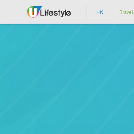
HK
Travel