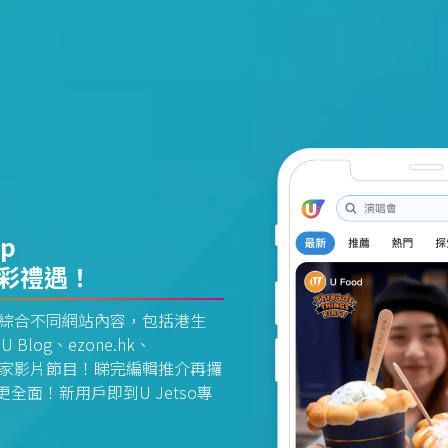
pp
精彩禮遇！
資訊平台綜合不同網站內容，包括港生
U Blog、ezone.hk、
惠及獨家影片節目！睇完編輯推介再攞
面！新用戶即到U Jetso專