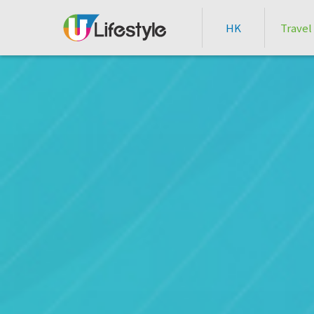
HK
Travel