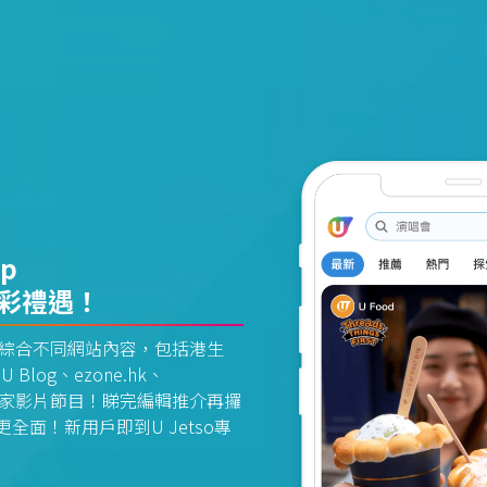
pp
精彩禮遇！
資訊平台綜合不同網站內容，包括港生
U Blog、ezone.hk、
惠及獨家影片節目！睇完編輯推介再攞
面！新用戶即到U Jetso專