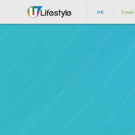
HK
Travel