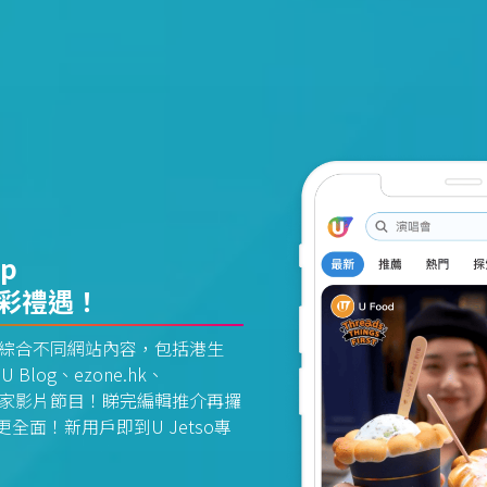
pp
精彩禮遇！
資訊平台綜合不同網站內容，包括港生
U Blog、ezone.hk、
惠及獨家影片節目！睇完編輯推介再攞
面！新用戶即到U Jetso專