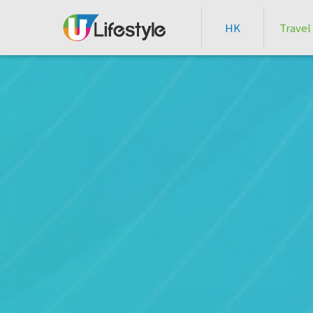
HK
Travel