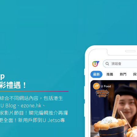
pp
精彩禮遇！
資訊平台綜合不同網站內容，包括港生
U Blog、ezone.hk、
惠及獨家影片節目！睇完編輯推介再攞
面！新用戶即到U Jetso專