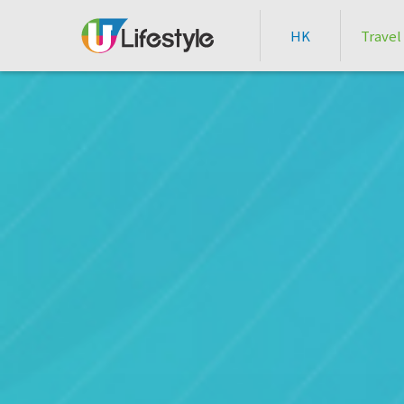
HK
Travel