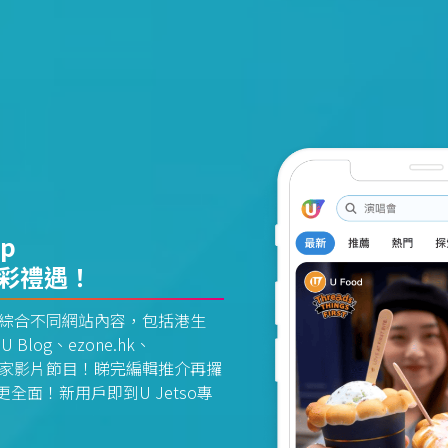
pp
精彩禮遇！
資訊平台綜合不同網站內容，包括港生
U Blog、ezone.hk、
惠及獨家影片節目！睇完編輯推介再攞
面！新用戶即到U Jetso專